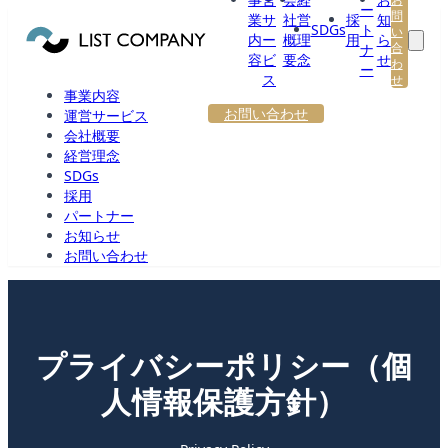
ー
問
業
サ
社
営
採
知
SDGs
ト
い
内
ー
概
理
用
ら
合
ナ
容
ビ
要
念
せ
わ
ー
ス
せ
事業内容
お問い合わせ
運営サービス
会社概要
経営理念
SDGs
採用
パートナー
お知らせ
お問い合わせ
プライバシーポリシー（個
人情報保護方針）