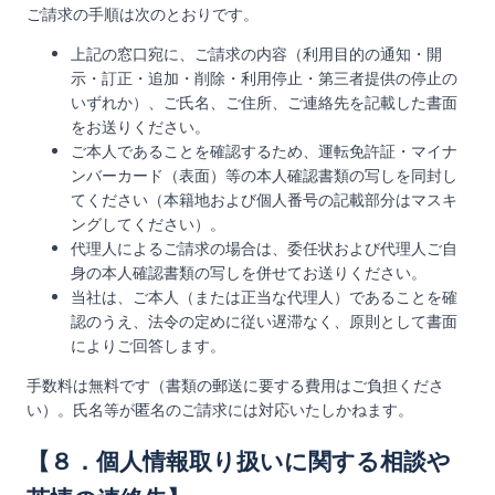
ご請求の手順は次のとおりです。
上記の窓口宛に、ご請求の内容（利用目的の通知・開
示・訂正・追加・削除・利用停止・第三者提供の停止の
いずれか）、ご氏名、ご住所、ご連絡先を記載した書面
をお送りください。
ご本人であることを確認するため、運転免許証・マイナ
ンバーカード（表面）等の本人確認書類の写しを同封し
てください（本籍地および個人番号の記載部分はマスキ
ングしてください）。
代理人によるご請求の場合は、委任状および代理人ご自
身の本人確認書類の写しを併せてお送りください。
当社は、ご本人（または正当な代理人）であることを確
認のうえ、法令の定めに従い遅滞なく、原則として書面
によりご回答します。
手数料は無料です（書類の郵送に要する費用はご負担くださ
い）。氏名等が匿名のご請求には対応いたしかねます。
【８．個人情報取り扱いに関する相談や