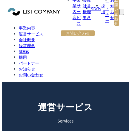
ー
問
業
サ
社
営
採
知
SDGs
ト
い
内
ー
概
理
用
ら
合
ナ
容
ビ
要
念
せ
わ
ー
ス
せ
事業内容
お問い合わせ
運営サービス
会社概要
経営理念
SDGs
採用
パートナー
お知らせ
お問い合わせ
運営サービス
Services