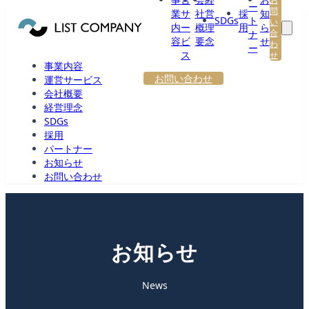
ー
問
業
サ
社
営
採
知
SDGs
ト
い
内
ー
概
理
用
ら
合
ナ
容
ビ
要
念
せ
わ
ー
ス
せ
事業内容
お問い合わせ
運営サービス
会社概要
経営理念
SDGs
採用
パートナー
お知らせ
お問い合わせ
お知らせ
News